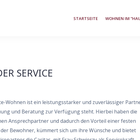
STARTSEITE
WOHNEN IM “HA
DER SERVICE
ce-Wohnen ist ein leistungsstarker und zuverlässiger Partne
treuung und Beratung zur Verfügung steht. Hierbei haben die
hen Ansprechpartner und dadurch den Vorteil einer festen
n der Bewohner, kümmert sich um ihre Wünsche und bietet
icepartner die Caritas, mit Frau Schwierzy als Servicekraft.