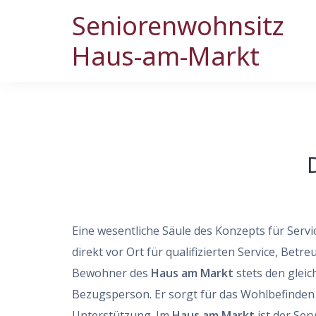
Skip
Seniorenwohnsitz
to
Haus-am-Markt
content
Eine wesentliche Säule des Konzepts für Servi
direkt vor Ort für qualifizierten Service, Be
Bewohner des
Haus am Markt
stets den gleic
Bezugsperson. Er sorgt für das Wohlbefinde
Unterstützung. Im
Haus am Markt
ist der Serv