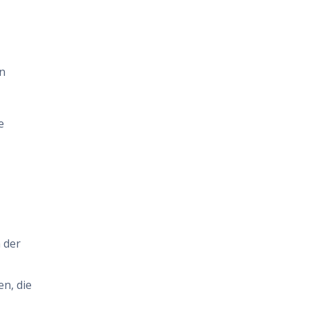
in
e
 der
en, die